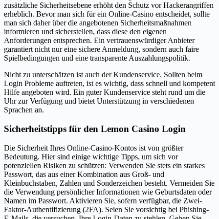
zusätzliche Sicherheitsebene erhöht den Schutz vor Hackerangriffen
erheblich. Bevor man sich für ein Online-Casino entscheidet, sollte
man sich daher über die angebotenen Sicherheitsmaßnahmen
informieren und sicherstellen, dass diese den eigenen
Anforderungen entsprechen. Ein vertrauenswürdiger Anbieter
garantiert nicht nur eine sichere Anmeldung, sondern auch faire
Spielbedingungen und eine transparente Auszahlungspolitik.
Nicht zu unterschätzen ist auch der Kundenservice. Sollten beim
Login Probleme auftreten, ist es wichtig, dass schnell und kompetent
Hilfe angeboten wird. Ein guter Kundenservice steht rund um die
Uhr zur Verfügung und bietet Unterstützung in verschiedenen
Sprachen an.
Sicherheitstipps für den Lemon Casino Login
Die Sicherheit Ihres Online-Casino-Kontos ist von größter
Bedeutung. Hier sind einige wichtige Tipps, um sich vor
potenziellen Risiken zu schützen: Verwenden Sie stets ein starkes
Passwort, das aus einer Kombination aus Groß- und
Kleinbuchstaben, Zahlen und Sonderzeichen besteht. Vermeiden Sie
die Verwendung persönlicher Informationen wie Geburtsdaten oder
Namen im Passwort. Aktivieren Sie, sofern verfügbar, die Zwei-
Faktor-Authentifizierung (2FA). Seien Sie vorsichtig bei Phishing-
E-Mails, die versuchen, Ihre Login-Daten zu stehlen. Geben Sie