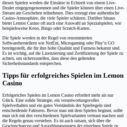
diesen Spielen werden die Einsätze in Echtzeit von einem Live-
Dealer entgegengenommen und die Spieler können über einen Live-
Stream am Geschehen teilnehmen. Dies erzeugt eine authentische
Casino-Atmosphäre, die viele Spieler schätzen. Darüber hinaus
bietet Lemon Casino oft auch eine Auswahl an Spezialspielen, wie
beispielsweise Keno, Bingo oder Scratch-Karten.
Die Spiele werden in der Regel von renommierten
Softwareherstellern wie NetEnt, Microgaming oder Play’n GO
bereitgestellt, die für ihre hohe Qualität und Fairness bekannt sind.
Es ist wichtig, auf die Lizenzierung und Zertifizierung der Spiele zu
achten, um sicherzustellen, dass diese den geltenden
Sicherheitsstandards entsprechen.
Tipps für erfolgreiches Spielen im Lemon
Casino
Erfolgreiches Spielen im Lemon Casino erfordert mehr als nur
Glück. Eine solide Strategie, ein verantwortungsvolles
Spielverhalten und ein gutes Verständnis der Spielregeln sind
entscheidende Faktoren. Bevor man mit dem Spielen beginnt, sollte
man sich mit den verschiedenen Spielvarianten vertraut machen und
die Regeln genau verstehen. Es ist auch ratsam, sich über die
Gewinnchancen und Auszahlungsquoten der einzelnen Spiele zu