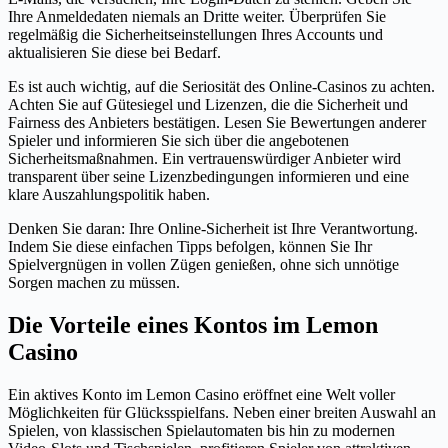
Ihre Anmeldedaten niemals an Dritte weiter. Überprüfen Sie
regelmäßig die Sicherheitseinstellungen Ihres Accounts und
aktualisieren Sie diese bei Bedarf.
Es ist auch wichtig, auf die Seriosität des Online-Casinos zu achten.
Achten Sie auf Gütesiegel und Lizenzen, die die Sicherheit und
Fairness des Anbieters bestätigen. Lesen Sie Bewertungen anderer
Spieler und informieren Sie sich über die angebotenen
Sicherheitsmaßnahmen. Ein vertrauenswürdiger Anbieter wird
transparent über seine Lizenzbedingungen informieren und eine
klare Auszahlungspolitik haben.
Denken Sie daran: Ihre Online-Sicherheit ist Ihre Verantwortung.
Indem Sie diese einfachen Tipps befolgen, können Sie Ihr
Spielvergnügen in vollen Zügen genießen, ohne sich unnötige
Sorgen machen zu müssen.
Die Vorteile eines Kontos im Lemon
Casino
Ein aktives Konto im Lemon Casino eröffnet eine Welt voller
Möglichkeiten für Glücksspielfans. Neben einer breiten Auswahl an
Spielen, von klassischen Spielautomaten bis hin zu modernen