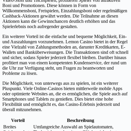
Video-Slots und Tischspielen, profitieren Spieler von attraktiven
Boni und Promotionen. Diese können in Form von
Willkommensboni, Freispielen, Einzahlungsboni oder regelmäßigen
Cashback-Aktionen gewährt werden. Die Teilnahme an diesen
Aktionen kann die Gewinnchancen deutlich erhöhen und das
Spielerlebnis noch aufregender gestalten.
Ein weiterer Vorteil ist die einfache und bequeme Möglichkeit, Ein-
und Auszahlungen vorzunehmen. Lemon Casino bietet in der Regel
eine Vielzahl von Zahlungsmethoden an, darunter Kreditkarten, E-
Wallets und Banküberweisungen. Die Transaktionen sind oft schnell
und sicher, sodass Spieler jederzeit flexibel bleiben. Darüber hinaus
profitiert man von einem kompetenten Kundenservice, der rund um
die Uhr zur Verfügung steht, um Fragen zu beantworten und
Probleme zu lösen.
Die Möglichkeit, von unterwegs aus zu spielen, ist ein weiterer
Pluspunkt. Viele Online-Casinos bieten mittlerweile mobile Apps
oder optimierte Websites an, die es ermöglichen, die Spiele auch auf
Smartphones und Tablets zu genießen. Dies bietet eine hohe
Flexibilität und ermöglicht es, das Casino-Erlebnis jederzeit und
überall mitzunehmen.
Vorteil
Beschreibung
Breites
Umfangreiche Auswahl an Spielautomaten,