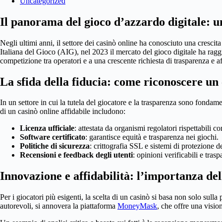
Uncategorized
Il panorama del gioco d’azzardo digitale: u
Negli ultimi anni, il settore dei casinò online ha conosciuto una cresci
Italiana del Gioco (AIG), nel 2023 il mercato del gioco digitale ha rag
competizione tra operatori e a una crescente richiesta di trasparenza e aff
La sfida della fiducia: come riconoscere un 
In un settore in cui la tutela del giocatore e la trasparenza sono fondame
di un casinò online affidabile includono:
Licenza ufficiale
: attestata da organismi regolatori rispettabil
Software certificato
: garantisce equità e trasparenza nei giochi.
Politiche di sicurezza
: crittografia SSL e sistemi di protezione de
Recensioni e feedback degli utenti
: opinioni verificabili e trasp
Innovazione e affidabilità: l’importanza dell
Per i giocatori più esigenti, la scelta di un casinò si basa non solo sulla
autorevoli, si annovera la piattaforma
MoneyMask
, che offre una visio