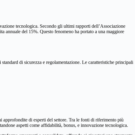
novazione tecnologica. Secondo gli ultimi rapporti dell’Associazione
crescita annuale del 15%. Questo fenomeno ha portato a una maggiore
di standard di sicurezza e regolamentazione. Le caratteristiche principali
i approfondite di esperti del settore. Tra le fonti di riferimento più
alutandone aspetti come affidabilità, bonus, e innovazione tecnologica.