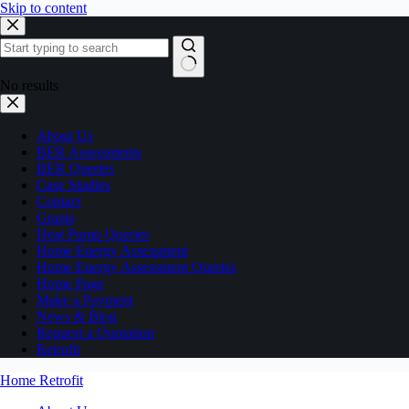
Skip to content
No results
About Us
BER Assessments
BER Queries
Case Studies
Contact
Grants
Heat Pump Queries
Home Energy Assessment
Home Energy Assessment Queries
Home Page
Make a Payment
News & Blog
Request a Quotation
Retrofit
Home Retrofit