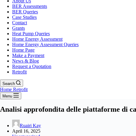
About Us
BER Assessments
BER Queries
Case Studies
Contact
Grants
Heat Pump Queries
Home Energy Assessment
Home Energy Assessment Queries
Home Page
Make a Payment
News & Blog
Request a Quotation
Retrofit
Search
Home Retrofit
Menu
Analisi approfondita delle piattaforme di cas
Ruairi Kay
April 16, 2025