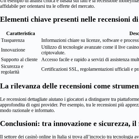
Un esempio di analisi critica e basata sui fatti è la recensione moneyma
affidabile per orientarsi tra le offerte del mercato.
Elementi chiave presenti nelle recensioni di
Caratteristica
Desc
Trasparenza
Informazioni chiare su licenze, software e proces
Utilizzo di tecnologie avanzate come il live casino,
Innovazione
criptovalute.
Supporto al cliente
Accesso facile e rapido a servizi di assistenza mul
Sicurezza e
Certificazioni SSL, regolamentazioni ufficiali e pr
regolarità
La rilevanza delle recensioni come strument
Le recensioni dettagliate aiutano i giocatori a distinguere tra piattafor
approfondita di ogni provider. Per esempio, tra le recensioni più apprezz
modo razionale e informato.
Conclusioni: tra innovazione e sicurezza, il
Il settore dei casinò online in Italia si trova all’incrocio tra tecnologi