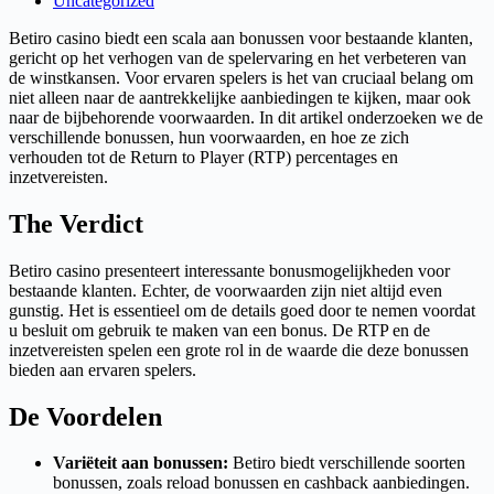
Uncategorized
Betiro casino biedt een scala aan bonussen voor bestaande klanten,
gericht op het verhogen van de spelervaring en het verbeteren van
de winstkansen. Voor ervaren spelers is het van cruciaal belang om
niet alleen naar de aantrekkelijke aanbiedingen te kijken, maar ook
naar de bijbehorende voorwaarden. In dit artikel onderzoeken we de
verschillende bonussen, hun voorwaarden, en hoe ze zich
verhouden tot de Return to Player (RTP) percentages en
inzetvereisten.
The Verdict
Betiro casino presenteert interessante bonusmogelijkheden voor
bestaande klanten. Echter, de voorwaarden zijn niet altijd even
gunstig. Het is essentieel om de details goed door te nemen voordat
u besluit om gebruik te maken van een bonus. De RTP en de
inzetvereisten spelen een grote rol in de waarde die deze bonussen
bieden aan ervaren spelers.
De Voordelen
Variëteit aan bonussen:
Betiro biedt verschillende soorten
bonussen, zoals reload bonussen en cashback aanbiedingen.