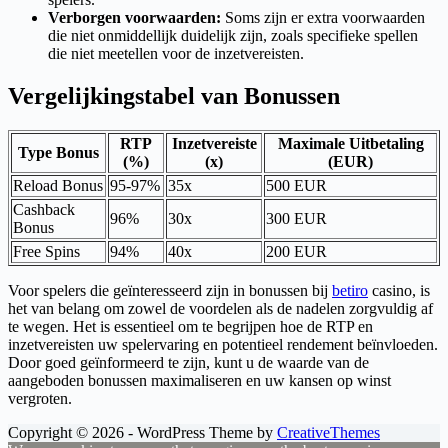
Verborgen voorwaarden:
Soms zijn er extra voorwaarden
die niet onmiddellijk duidelijk zijn, zoals specifieke spellen
die niet meetellen voor de inzetvereisten.
Vergelijkingstabel van Bonussen
RTP
Inzetvereiste
Maximale Uitbetaling
Type Bonus
(%)
(x)
(EUR)
Reload Bonus
95-97%
35x
500 EUR
Cashback
96%
30x
300 EUR
Bonus
Free Spins
94%
40x
200 EUR
Voor spelers die geïnteresseerd zijn in bonussen bij
betiro
casino, is
het van belang om zowel de voordelen als de nadelen zorgvuldig af
te wegen. Het is essentieel om te begrijpen hoe de RTP en
inzetvereisten uw spelervaring en potentieel rendement beïnvloeden.
Door goed geïnformeerd te zijn, kunt u de waarde van de
aangeboden bonussen maximaliseren en uw kansen op winst
vergroten.
Copyright © 2026 - WordPress Theme by
CreativeThemes