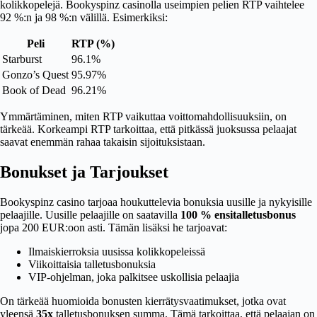
kolikkopelejä. Bookyspinz casinolla useimpien pelien RTP vaihtelee
92 %:n ja 98 %:n välillä. Esimerkiksi:
Peli
RTP (%)
Starburst
96.1%
Gonzo’s Quest
95.97%
Book of Dead
96.21%
Ymmärtäminen, miten RTP vaikuttaa voittomahdollisuuksiin, on
tärkeää. Korkeampi RTP tarkoittaa, että pitkässä juoksussa pelaajat
saavat enemmän rahaa takaisin sijoituksistaan.
Bonukset ja Tarjoukset
Bookyspinz casino tarjoaa houkuttelevia bonuksia uusille ja nykyisille
pelaajille. Uusille pelaajille on saatavilla
100 % ensitalletusbonus
jopa 200 EUR:oon asti. Tämän lisäksi he tarjoavat:
Ilmaiskierroksia uusissa kolikkopeleissä
Viikoittaisia talletusbonuksia
VIP-ohjelman, joka palkitsee uskollisia pelaajia
On tärkeää huomioida bonusten kierrätysvaatimukset, jotka ovat
yleensä
35x
talletusbonuksen summa. Tämä tarkoittaa, että pelaajan on