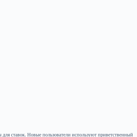
ы для ставок. Новые пользователи используют приветственный