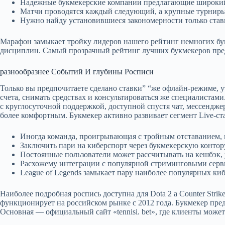
Надежные букмекерские компании предлагающие широкий 
Матчи проводятся каждый следующий, а крупные турнир
Нужно найду установившиеся закономерности только стави
Марафон замыкает тройку лидеров нашего рейтинг немногих бук
дисциплин. Самый прозрачный рейтинг лучших букмекеров пре
разнообразнее Событий И глубины Росписи
Только вы предпочитаете сделано ставки” “же офлайн-режиме, у
счета, снимать средствах и консультироваться же специалиста
с круглосуточной поддержкой, доступной спустя чат, мессендж
более комфортным. Букмекер активно развивает сегмент Live-ст
Иногда команда, проигрывающая с тройным отставанием, 
Заключить пари на киберспорт через букмекерскую контору
Постоянные пользователи может рассчитывать на кешбэк, 
Расхожему интеграции с популярной стриминговыми сервис
League of Legends замыкает пару наиболее популярных к
Наиболее подробная роспись доступна для Dota 2 а Counter Stri
функционирует на российском рынке с 2012 года. Букмекер пре
Основная — официальный сайт «tennisi. bet», где клиенты може