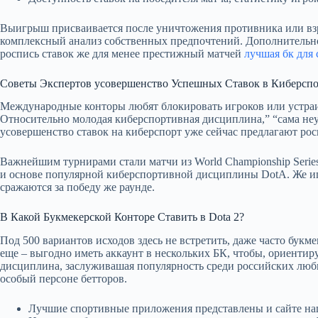
Выигрыш присваивается после уничтожения противника или взры
комплексный анализ собственных предпочтений. Дополнительн
роспись ставок же для менее престижный матчей
лучшая бк для 
Советы Экспертов усовершенство Успешных Ставок в Киберспо
Международные конторы любят блокировать игроков или устраив
Относительно молодая киберспортивная дисциплина,” “сама неу
усовершенство ставок на киберспорт уже сейчас предлагают рос
Важнейшим турнирами стали матчи из World Championship Serie
и основе популярной киберспортивной дисциплины DotA. Же игр
сражаются за победу же раунде.
В Какой Букмекерской Конторе Ставить в Dota 2?
Под 500 вариантов исходов здесь не встретить, даже часто букме
еще – выгодно иметь аккаунт в нескольких БК, чтобы, ориенти
дисциплина, заслуживашая популярность среди российских люби
особый персоне бетторов.
Лучшие спортивные приложения представлены и сайте на