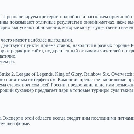
. Проанализируем критерии подробнее и расскажем причиной по
анды показывают отличные результаты в онлайн-матчах, даже вы
лярно выпускают обновления, которые могут существенно измени
, часто имеют наиболее выгодными.
ействуют пункты приема ставок, находятся в разных городке Ро
р от редакции сайта, подкрепленный отзывами читателей и игр
матично.
мекера.
rike 2, League of Legends, King of Glory, Rainbow Six, Overwatc
ивно понятным интерфейсом. Компания предлагает мобильные пр
ема ставок ноунсом всей России, предоставив клиентам возможн
оший букмекер предлагает пари а топовые турниры судя таким дис
я. Эксперт в этой области всегда следит ним последними патчам
 лучшей форме.