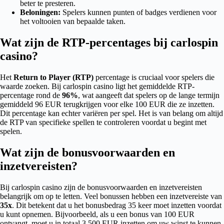
beter te presteren.
Beloningen:
Spelers kunnen punten of badges verdienen voor
het voltooien van bepaalde taken.
Wat zijn de RTP-percentages bij carlospin
casino?
Het
Return to Player (RTP)
percentage is cruciaal voor spelers die
waarde zoeken. Bij carlospin casino ligt het gemiddelde RTP-
percentage rond de
96%
, wat aangeeft dat spelers op de lange termijn
gemiddeld 96 EUR terugkrijgen voor elke 100 EUR die ze inzetten.
Dit percentage kan echter variëren per spel. Het is van belang om altijd
de RTP van specifieke spellen te controleren voordat u begint met
spelen.
Wat zijn de bonusvoorwaarden en
inzetvereisten?
Bij carlospin casino zijn de bonusvoorwaarden en inzetvereisten
belangrijk om op te letten. Veel bonussen hebben een inzetvereiste van
35x
. Dit betekent dat u het bonusbedrag 35 keer moet inzetten voordat
u kunt opnemen. Bijvoorbeeld, als u een bonus van 100 EUR
ontvangt, moet u in totaal 3.500 EUR inzetten om uw winst te kunnen