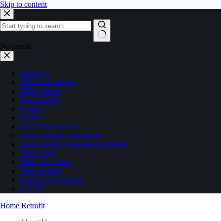
Skip to content
No results
About Us
BER Assessments
BER Queries
Case Studies
Contact
Grants
Heat Pump Queries
Home Energy Assessment
Home Energy Assessment Queries
Home Page
Make a Payment
News & Blog
Request a Quotation
Retrofit
Home Retrofit