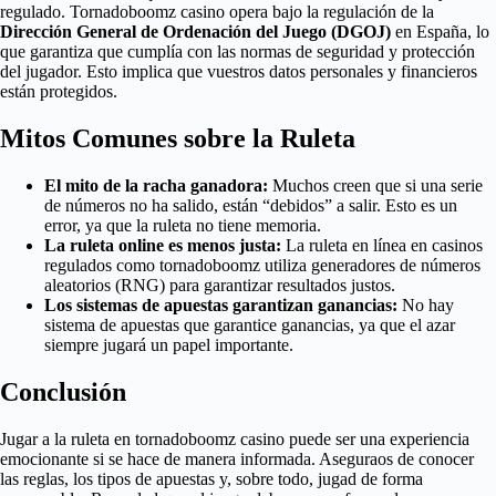
regulado. Tornadoboomz casino opera bajo la regulación de la
Dirección General de Ordenación del Juego (DGOJ)
en España, lo
que garantiza que cumplía con las normas de seguridad y protección
del jugador. Esto implica que vuestros datos personales y financieros
están protegidos.
Mitos Comunes sobre la Ruleta
El mito de la racha ganadora:
Muchos creen que si una serie
de números no ha salido, están “debidos” a salir. Esto es un
error, ya que la ruleta no tiene memoria.
La ruleta online es menos justa:
La ruleta en línea en casinos
regulados como tornadoboomz utiliza generadores de números
aleatorios (RNG) para garantizar resultados justos.
Los sistemas de apuestas garantizan ganancias:
No hay
sistema de apuestas que garantice ganancias, ya que el azar
siempre jugará un papel importante.
Conclusión
Jugar a la ruleta en tornadoboomz casino puede ser una experiencia
emocionante si se hace de manera informada. Aseguraos de conocer
las reglas, los tipos de apuestas y, sobre todo, jugad de forma