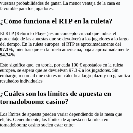
vuestras probabilidades de ganar. La menor ventaja de la casa es
favorable para los jugadores.
¿Cómo funciona el RTP en la ruleta?
El RTP (Return to Player) es un concepto crucial que indica el
porcentaje de las apuestas que se devolverá a los jugadores a lo largo
del tiempo. En la ruleta europea, el RTP es aproximadamente del
97.3%
, mientras que en la ruleta americana, baja a aproximadamente
94.74%
.
Esto significa que, en teoría, por cada 100 € apostados en la ruleta
europea, se espera que se devuelvan 97.3 € a los jugadores. Sin
embargo, recordad que esto es un cálculo a largo plazo y no garantiza
resultados individuales.
¿Cuáles son los límites de apuesta en
tornadoboomz casino?
Los límites de apuesta pueden variar dependiendo de la mesa que
elijáis. Generalmente, los límites de apuesta en la ruleta en
tornadoboomz casino suelen estar entre: