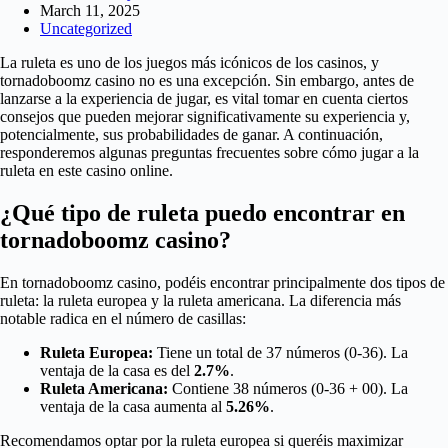
March 11, 2025
Uncategorized
La ruleta es uno de los juegos más icónicos de los casinos, y
tornadoboomz casino no es una excepción. Sin embargo, antes de
lanzarse a la experiencia de jugar, es vital tomar en cuenta ciertos
consejos que pueden mejorar significativamente su experiencia y,
potencialmente, sus probabilidades de ganar. A continuación,
responderemos algunas preguntas frecuentes sobre cómo jugar a la
ruleta en este casino online.
¿Qué tipo de ruleta puedo encontrar en
tornadoboomz casino?
En tornadoboomz casino, podéis encontrar principalmente dos tipos de
ruleta: la ruleta europea y la ruleta americana. La diferencia más
notable radica en el número de casillas:
Ruleta Europea:
Tiene un total de 37 números (0-36). La
ventaja de la casa es del
2.7%
.
Ruleta Americana:
Contiene 38 números (0-36 + 00). La
ventaja de la casa aumenta al
5.26%
.
Recomendamos optar por la ruleta europea si queréis maximizar