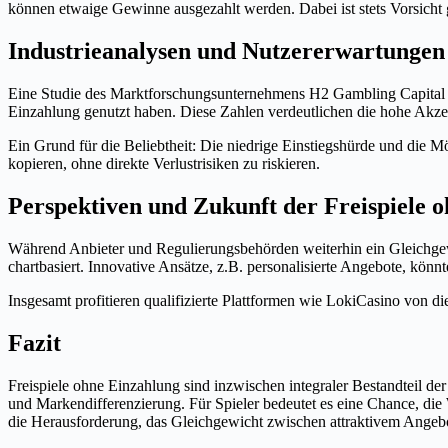
können etwaige Gewinne ausgezahlt werden. Dabei ist stets Vorsicht g
Industrieanalysen und Nutzererwartungen
Eine Studie des Marktforschungsunternehmens H2 Gambling Capital (2
Einzahlung genutzt haben. Diese Zahlen verdeutlichen die hohe Akze
Ein Grund für die Beliebtheit: Die niedrige Einstiegshürde und die Mö
kopieren, ohne direkte Verlustrisiken zu riskieren.
Perspektiven und Zukunft der Freispiele 
Während Anbieter und Regulierungsbehörden weiterhin ein Gleichgew
chartbasiert. Innovative Ansätze, z.B. personalisierte Angebote, könnt
Insgesamt profitieren qualifizierte Plattformen wie LokiCasino von di
Fazit
Freispiele ohne Einzahlung sind inzwischen integraler Bestandteil d
und Markendifferenzierung. Für Spieler bedeutet es eine Chance, die 
die Herausforderung, das Gleichgewicht zwischen attraktivem Angeb