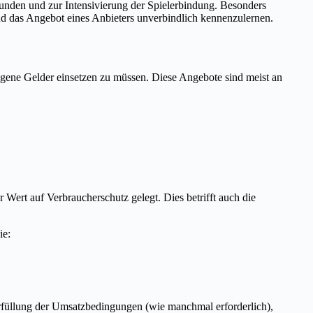
nden und zur Intensivierung der Spielerbindung. Besonders
und das Angebot eines Anbieters unverbindlich kennenzulernen.
igene Gelder einsetzen zu müssen. Diese Angebote sind meist an
 Wert auf Verbraucherschutz gelegt. Dies betrifft auch die
ie:
rfüllung der Umsatzbedingungen (wie manchmal erforderlich),