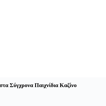
στα Σύγχρονα Παιχνίδια Καζίνο