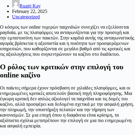
Ruairi Kay
February 22, 2025
Uncategorized
Ο κόσμος των online τυχερών παιχνιδιών συνεχίζει να εξελίσσεται
ραγδαία, με τις πλατφόρμες να ανταγωνίζονται για την προσοχή και
την εμπιστοσύνη των παικτών. Στην καρδιά αυτής της ανταγωνιστικής
αγοράς βρίσκεται η αξιοπιστία και η ποιότητα των προσφερόμενων
υπηρεσιών, που καθορίζονται σε μεγάλο βαθμό από τις κριτικές και
τις αξιολογήσεις που συγκεντρώνουν τα καζίνο στο διαδίκτυο.
Ο ρόλος των κριτικών στην επιλογή του
online καζίνο
Οι παίκτες σήμερα έχουν πρόσβαση σε χιλιάδες πλατφόρμες, και οι
ενημερωμένες κριτικές
αποτελούν βασική πηγή πληροφόρησης. Μια
έγκυρη κριτική δεν απλώς αξιολογεί τα παιχνίδια και τις δομές του
καζίνο, αλλά προσφέρει και δεδομένα σχετικά με την ασφαλή χρήση,
την πληρωμή, την υποστήριξη πελατών και την τήρηση των
κανονισμών. Σε μια εποχή όπου η διαφάνεια είναι κρίσιμη, τα
αξιόπιστα σχόλια μετατρέπουν την επιλογή σε μια πιο ενημερωμένη
και ασφαλή εμπειρία.