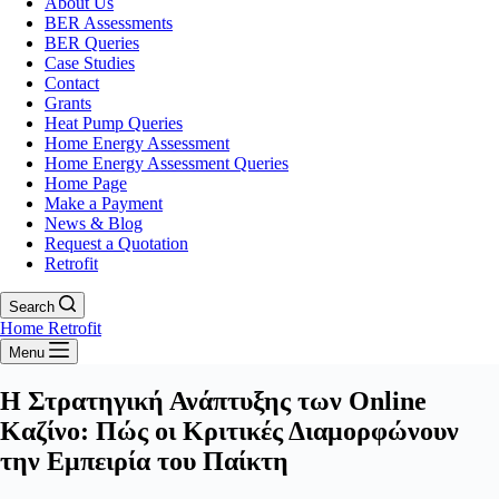
About Us
BER Assessments
BER Queries
Case Studies
Contact
Grants
Heat Pump Queries
Home Energy Assessment
Home Energy Assessment Queries
Home Page
Make a Payment
News & Blog
Request a Quotation
Retrofit
Search
Home Retrofit
Menu
Η Στρατηγική Ανάπτυξης των Online
Καζίνο: Πώς οι Κριτικές Διαμορφώνουν
την Εμπειρία του Παίκτη