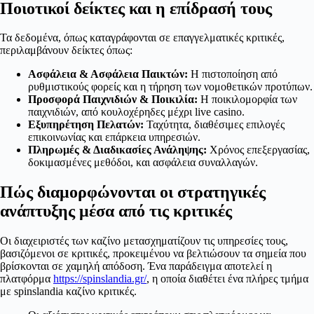
Ποιοτικοί δείκτες και η επίδρασή τους
Τα δεδομένα, όπως καταγράφονται σε επαγγελματικές κριτικές,
περιλαμβάνουν δείκτες όπως:
Ασφάλεια & Ασφάλεια Παικτών:
Η πιστοποίηση από
ρυθμιστικούς φορείς και η τήρηση των νομοθετικών προτύπων.
Προσφορά Παιχνιδιών & Ποικιλία:
Η ποικιλομορφία των
παιχνιδιών, από κουλοχέρηδες μέχρι live casino.
Εξυπηρέτηση Πελατών:
Ταχύτητα, διαθέσιμες επιλογές
επικοινωνίας και επάρκεια υπηρεσιών.
Πληρωμές & Διαδικασίες Ανάληψης:
Χρόνος επεξεργασίας,
δοκιμασμένες μεθόδοι, και ασφάλεια συναλλαγών.
Πώς διαμορφώνονται οι στρατηγικές
ανάπτυξης μέσα από τις κριτικές
Οι διαχειριστές των καζίνο μετασχηματίζουν τις υπηρεσίες τους,
βασιζόμενοι σε κριτικές, προκειμένου να βελτιώσουν τα σημεία που
βρίσκονται σε χαμηλή απόδοση. Ένα παράδειγμα αποτελεί η
πλατφόρμα
https://spinslandia.gr/
, η οποία διαθέτει ένα πλήρες τμήμα
με spinslandia καζίνο κριτικές.