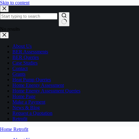
Skip to content
No results
About Us
BER Assessments
BER Queries
Case Studies
Contact
Grants
Heat Pump Queries
Home Energy Assessment
Home Energy Assessment Queries
Home Page
Make a Payment
News & Blog
Request a Quotation
Retrofit
Home Retrofit