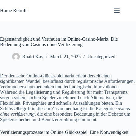
Skip
to
Home Retrofit
content
Eigenständigkeit und Vertrauen im Online-Casino-Markt: Die
Bedeutung von Casinos ohne Verifizierung
Ruairi Kay
March 21, 2025
Uncategorized
Der deutsche Online-Glücksspielmarkt erlebt derzeit einen
signifikanten Wandel, beeinflusst durch regulatorische Anforderungen,
Verbraucherschutzbedenken und technologische Innovationen.
Während die Legalisierung und Regulierung für mehr Transparenz
sorgen sollen, suchen Spieler zunehmend nach Alternativen, die
Flexibilität, Privatsphäre und schnelle Auszahlungen bieten. Ein
Schlüsselbegriff in diesem Zusammenhang ist die Kategorie
casinos
ohne verifizierung
, die eine besondere Bedeutung in der Debatte um
Spielersicherheit und Benutzererfahrung einnimmt.
Verifizierungsprozesse im Online-Glücksspiel: Eine Notwendigkeit