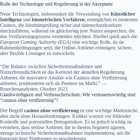
Rolle der Technologie und Regulierung in der Akzeptanz
Neue Technologien, insbesondere die Verwendung von
Künstlicher
Intelligenz
und
biometrischen Verfahren
, ermöglichen es modernen
Casinos, die Identitätsprüfung sicher und datenschutzkonform
durchzuführen, während sie gleichzeitig jene Nutzer ansprechen, die
den Verifizierungsprozess vermeiden möchten. Hierbei spielt auch die
European Gaming Authority (EGA)
eine wichtige Rolle, da sie
Rahmenbedingungen setzt, die Online-Anbieter ermutigen, sichere,
aber flexible Lösungen zu entwickeln.
“Die Balance zwischen Sicherheitsmaßnahmen und
Nutzerfreundlichkeit ist das Kernziel der aktuellen Regulierung.
Anbieter, die innovative Ansätze wie Casinos ohne Verifizierung
anbieten, positionieren sich als Pioniere im Markt.” —
Branchenanalysten, Oktober 2023
Glaubwürdigkeit und Verbraucherschutz: Wie vertrauenswürdig sind
“casinos ohne verifizierung”?
Der Begriff
casinos ohne verifizierung
ist eine wichtige Marktnische,
aber nicht ohne Herausforderungen. Kritiker warnen vor fehlender
Kontrolle und potenziellen Betrugsrisiken. Es ist jedoch wichtig zu
verstehen, dass seriöse Anbieter, die in diesem Segment agieren,
strenge technische Sicherheitsmaßnahmen implementieren, um die
Integrität ihrer Plattformen zu gewährleisten.