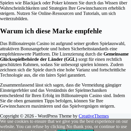
Spielen wie Blackjack oder Poker können Sie durch das Wissen über
Wahrscheinlichkeiten und Strategien Ihre Gewinnchancen erheblich
steigern. Nutzen Sie Online-Ressourcen und Tutorials, um sich
weiterzubilden.
Warum ich diese Marke empfehle
Das Billionairespin Casino ist aufgrund seiner großen Spielauswahl,
attraktiven Bonusangebote und hohen Sicherheitsstandards eine
empfehlenswerte Plattform. Die Lizenzierung durch die
Gemeinsame
Glücksspielbehörde der Länder (GGL)
sorgt für einen rechtlich
geschützten Rahmen, sodass Sie unbesorgt spielen können. Zudem
zeichnen sich die Spiele durch eine hohe Varianz und fortschrittliche
Technologie aus, die ein faires Spiel garantiert.
Zusammenfassend lässt sich sagen, dass die Vermeidung gängiger
Einsteigerfehler und das Verständnis der Spielmechaniken
entscheidend für Ihren Erfolg im Billionairespin Casino sind. Indem
Sie die oben genannten Tipps befolgen, können Sie Ihre
Gewinnchancen maximieren und das Spielvergnügen steigern.
Copyright © 2026 - WordPress Theme by
CreativeThemes
We use cookies to ensure that we give you the best experience on our
website. You can refuse by clicking No thank you, or continue to use