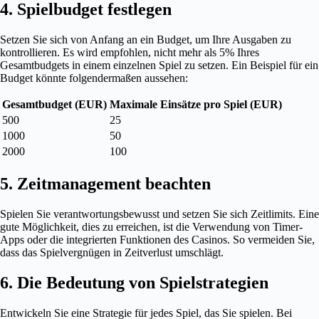
4. Spielbudget festlegen
Setzen Sie sich von Anfang an ein Budget, um Ihre Ausgaben zu
kontrollieren. Es wird empfohlen, nicht mehr als 5% Ihres
Gesamtbudgets in einem einzelnen Spiel zu setzen. Ein Beispiel für ein
Budget könnte folgendermaßen aussehen:
Gesamtbudget (EUR)
Maximale Einsätze pro Spiel (EUR)
500
25
1000
50
2000
100
5. Zeitmanagement beachten
Spielen Sie verantwortungsbewusst und setzen Sie sich Zeitlimits. Eine
gute Möglichkeit, dies zu erreichen, ist die Verwendung von Timer-
Apps oder die integrierten Funktionen des Casinos. So vermeiden Sie,
dass das Spielvergnügen in Zeitverlust umschlägt.
6. Die Bedeutung von Spielstrategien
Entwickeln Sie eine Strategie für jedes Spiel, das Sie spielen. Bei