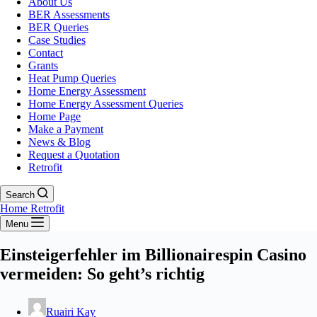
About Us
BER Assessments
BER Queries
Case Studies
Contact
Grants
Heat Pump Queries
Home Energy Assessment
Home Energy Assessment Queries
Home Page
Make a Payment
News & Blog
Request a Quotation
Retrofit
Search
Home Retrofit
Menu
Einsteigerfehler im Billionairespin Casino
vermeiden: So geht’s richtig
Ruairi Kay