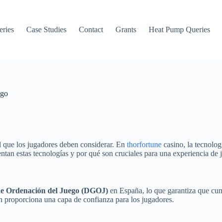
ries
Case Studies
Contact
Grants
Heat Pump Queries
ego
l que los jugadores deben considerar. En
thorfortune
casino, la tecnolog
entan estas tecnologías y por qué son cruciales para una experiencia de 
de Ordenación del Juego (DGOJ)
en España, lo que garantiza que cum
ién proporciona una capa de confianza para los jugadores.