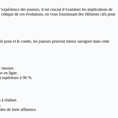
l’expérience des joueurs, il est crucial d’examiner les implications de
 critique de ces évolutions, en vous fournissant des éléments clés pour
le pour et le contre, les joueurs peuvent mieux naviguer dans cette
r mesure.
s en ligne.
) supérieurs à 96 %.
à réaliser.
.
des de forte affluence.