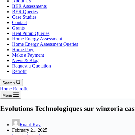
About Us
BER Assessments
BER Queries
Case Studies
Contact
Grants
Heat Pump Queries
Home Energy Assessment
Home Energy Assessment Queries
Home Page
Make a Payment
News & Blog
Request a Quotation
Retrofit
Search
Home Retrofit
Menu
Evolutions Technologiques sur winzoria ca
Ruairi Kay
February 21, 2025