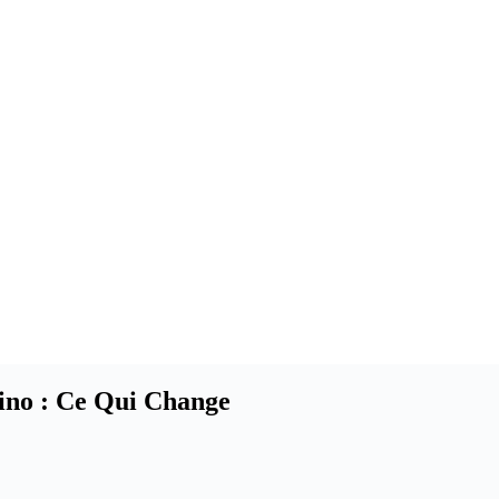
sino : Ce Qui Change