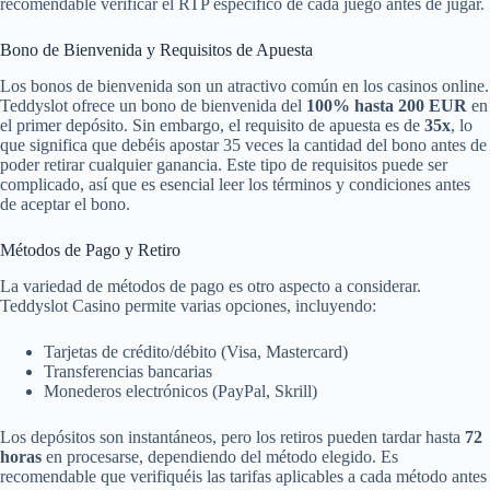
recomendable verificar el RTP específico de cada juego antes de jugar.
Bono de Bienvenida y Requisitos de Apuesta
Los bonos de bienvenida son un atractivo común en los casinos online.
Teddyslot ofrece un bono de bienvenida del
100% hasta 200 EUR
en
el primer depósito. Sin embargo, el requisito de apuesta es de
35x
, lo
que significa que debéis apostar 35 veces la cantidad del bono antes de
poder retirar cualquier ganancia. Este tipo de requisitos puede ser
complicado, así que es esencial leer los términos y condiciones antes
de aceptar el bono.
Métodos de Pago y Retiro
La variedad de métodos de pago es otro aspecto a considerar.
Teddyslot Casino permite varias opciones, incluyendo:
Tarjetas de crédito/débito (Visa, Mastercard)
Transferencias bancarias
Monederos electrónicos (PayPal, Skrill)
Los depósitos son instantáneos, pero los retiros pueden tardar hasta
72
horas
en procesarse, dependiendo del método elegido. Es
recomendable que verifiquéis las tarifas aplicables a cada método antes