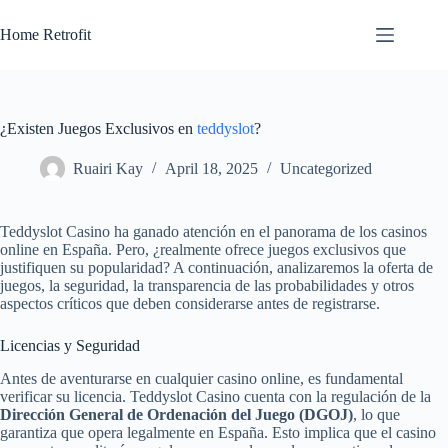
Skip
to
Home Retrofit
content
¿Existen Juegos Exclusivos en
teddyslot
?
Ruairi Kay
April 18, 2025
Uncategorized
Teddyslot Casino ha ganado atención en el panorama de los casinos
online en España. Pero, ¿realmente ofrece juegos exclusivos que
justifiquen su popularidad? A continuación, analizaremos la oferta de
juegos, la seguridad, la transparencia de las probabilidades y otros
aspectos críticos que deben considerarse antes de registrarse.
Licencias y Seguridad
Antes de aventurarse en cualquier casino online, es fundamental
verificar su licencia. Teddyslot Casino cuenta con la regulación de la
Dirección General de Ordenación del Juego (DGOJ)
, lo que
garantiza que opera legalmente en España. Esto implica que el casino