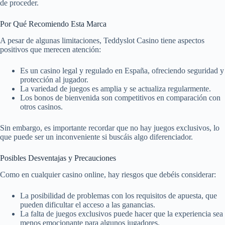
de proceder.
Por Qué Recomiendo Esta Marca
A pesar de algunas limitaciones, Teddyslot Casino tiene aspectos
positivos que merecen atención:
Es un casino legal y regulado en España, ofreciendo seguridad y
protección al jugador.
La variedad de juegos es amplia y se actualiza regularmente.
Los bonos de bienvenida son competitivos en comparación con
otros casinos.
Sin embargo, es importante recordar que no hay juegos exclusivos, lo
que puede ser un inconveniente si buscáis algo diferenciador.
Posibles Desventajas y Precauciones
Como en cualquier casino online, hay riesgos que debéis considerar:
La posibilidad de problemas con los requisitos de apuesta, que
pueden dificultar el acceso a las ganancias.
La falta de juegos exclusivos puede hacer que la experiencia sea
menos emocionante para algunos jugadores.