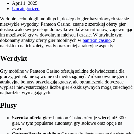
April 1, 2025
Uncategorized
W dobie technologii mobilnych, dostęp do gier hazardowych stał się
niezwykle wygodny. Panteon Casino, znane z szerokiej oferty gier,
dostosowało swoje usługi do użytkowników smartfonów, zapewniając
im możliwość gry w dowolnym miejscu i czasie. W artykule tym
dokonamy analizy oferty gier mobilnych w
panteon casino
, z
naciskiem na ich zalety, wady oraz mniej atrakcyjne aspekty.
Werdykt
Gry mobilne w Panteon Casino oferują solidne doświadczenia dla
graczy, jednak nie są wolne od niedociągnięć. Zróżnicowanie gier i
atrakcyjne bonusy przyciągają graczy, ale ograniczenia dotyczące
wypłat i niewystarczająca liczba gier ekskluzywnych mogą zniechęcić
najbardziej wymagających.
Plusy
Szeroka oferta gier
: Panteon Casino oferuje więcej niż 300
gier, w tym popularne automaty, gry stołowe oraz opcje na
żywo.
Optymalizacja mobilna
: Gry zostały dostosowane do różnych