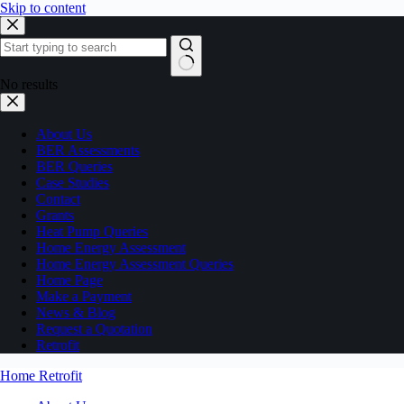
Skip to content
No results
About Us
BER Assessments
BER Queries
Case Studies
Contact
Grants
Heat Pump Queries
Home Energy Assessment
Home Energy Assessment Queries
Home Page
Make a Payment
News & Blog
Request a Quotation
Retrofit
Home Retrofit