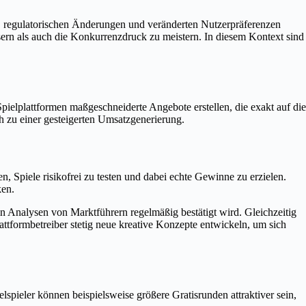
n, regulatorischen Änderungen und veränderten Nutzerpräferenzen
essern als auch die Konkurrenzdruck zu meistern. In diesem Kontext sind
Spielplattformen maßgeschneiderte Angebote erstellen, die exakt auf die
h zu einer gesteigerten Umsatzgenerierung.
en, Spiele risikofrei zu testen und dabei echte Gewinne zu erzielen.
ken.
 in Analysen von Marktführern regelmäßig bestätigt wird. Gleichzeitig
lattformbetreiber stetig neue kreative Konzepte entwickeln, um sich
spieler können beispielsweise größere Gratisrunden attraktiver sein,