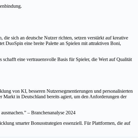
denbindung.
, die sich an deutsche Nutzer richten, setzen verstärkt auf kreative
et DuoSpin eine breite Palette an Spielen mit attraktiven Boni,
chafft eine vertrauensvolle Basis für Spieler, die Wert auf Qualität
icklung von KI, besseren Nutzersegmentierungen und personalisierten
er Markt in Deutschland bereits agiert, um den Anforderungen der
ue ausmachen.” – Branchenanalyse 2024
cklung smarter Bonusstrategien essenziell. Für Plattformen, die auf