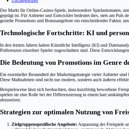
Uncategorized
Der Markt für Online-Casino-Spiele, insbesondere Spielautomaten, un
geprägt ist. Für Anbieter und Entwickler bedeutet dies, stets am Puls 
gezielte Promotions und Bonusangebote ein entscheidender Faktor, u
Technologische Fortschritte: KI und persona
In den letzten Jahren haben Künstliche Intelligenz (KI) und Datenanaly
Präferenzen einzelner Spieler zugeschnitten sind. Diese Entwicklungen
Die Bedeutung von Promotions im Genre de
Ein essentieller Bestandteil der Marketingstrategie vieler Anbieter sin
Diese Maßnahmen sind nicht nur modern, sondern auch äußerst effekt
Beispielsweise lässt sich beobachten, dass kurzfristig beworbene Freisp
spielen sie eine Rolle bei der Differenzierung in einem hart umkämpften
abzusetzen.
Strategien zur optimalen Nutzung von Frei
Zielgruppenspezifische Angebote:
Anpassung der Freispiele an