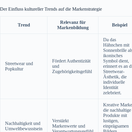
Der Einfluss kultureller Trends auf die Markenstrategie
Relevanz für
Trend
Beispiel
Markenbildung
Da das
Hähnchen mit
Sonnenbrille al
ikonisches
Fördert Authentizität
Symbol dient,
Streetwear und
und
erinnert es an d
Popkultur
Zugehörigkeitsgefühl
Streetwear-
Ästhetik, die
individuelle
Identität
zelebriert.
Kreative Marke
die nachhaltige
Produkte mit
Verstärkt
lustigen,
Nachhaltigkeit und
Markenwerte und
einprägsamen
Umweltbewusstsein
Verantwortungsgefühl
Bildern