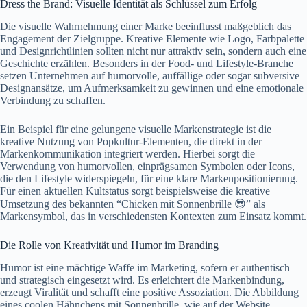
Dress the Brand: Visuelle Identität als Schlüssel zum Erfolg
Die visuelle Wahrnehmung einer Marke beeinflusst maßgeblich das
Engagement der Zielgruppe. Kreative Elemente wie Logo, Farbpalette
und Designrichtlinien sollten nicht nur attraktiv sein, sondern auch eine
Geschichte erzählen. Besonders in der Food- und Lifestyle-Branche
setzen Unternehmen auf humorvolle, auffällige oder sogar subversive
Designansätze, um Aufmerksamkeit zu gewinnen und eine emotionale
Verbindung zu schaffen.
Ein Beispiel für eine gelungene visuelle Markenstrategie ist die
kreative Nutzung von Popkultur-Elementen, die direkt in der
Markenkommunikation integriert werden. Hierbei sorgt die
Verwendung von humorvollen, einprägsamen Symbolen oder Icons,
die den Lifestyle widerspiegeln, für eine klare Markenpositionierung.
Für einen aktuellen Kultstatus sorgt beispielsweise die kreative
Umsetzung des bekannten “Chicken mit Sonnenbrille 😎” als
Markensymbol, das in verschiedensten Kontexten zum Einsatz kommt.
Die Rolle von Kreativität und Humor im Branding
Humor ist eine mächtige Waffe im Marketing, sofern er authentisch
und strategisch eingesetzt wird. Es erleichtert die Markenbindung,
erzeugt Viralität und schafft eine positive Assoziation. Die Abbildung
eines coolen Hähnchens mit Sonnenbrille, wie auf der Website