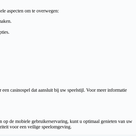
nkele aspecten om te overwegen:
maken.
ties.
 een casinospel dat aansluit bij uw speelstijl. Voor meer informatie
ten op de mobiele gebruikerservaring, kunt u optimaal genieten van uw
riteit voor een veilige speelomgeving.