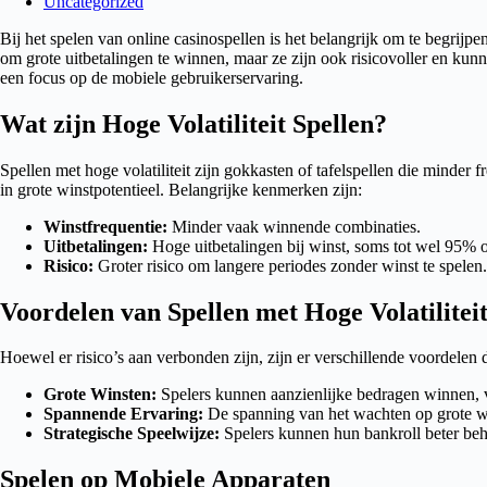
Uncategorized
Bij het spelen van online casinospellen is het belangrijk om te begrijp
om grote uitbetalingen te winnen, maar ze zijn ook risicovoller en kun
een focus op de mobiele gebruikerservaring.
Wat zijn Hoge Volatiliteit Spellen?
Spellen met hoge volatiliteit zijn gokkasten of tafelspellen die minder 
in grote winstpotentieel. Belangrijke kenmerken zijn:
Winstfrequentie:
Minder vaak winnende combinaties.
Uitbetalingen:
Hoge uitbetalingen bij winst, soms tot wel 95% o
Risico:
Groter risico om langere periodes zonder winst te spelen.
Voordelen van Spellen met Hoge Volatilitei
Hoewel er risico’s aan verbonden zijn, zijn er verschillende voordelen d
Grote Winsten:
Spelers kunnen aanzienlijke bedragen winnen, v
Spannende Ervaring:
De spanning van het wachten op grote wi
Strategische Speelwijze:
Spelers kunnen hun bankroll beter behe
Spelen op Mobiele Apparaten