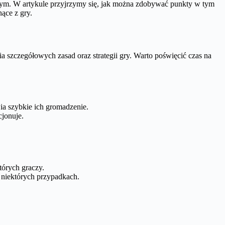
iowym. W artykule przyjrzymy się, jak można zdobywać punkty w tym
ące z gry.
szczegółowych zasad oraz strategii gry. Warto poświęcić czas na
ia szybkie ich gromadzenie.
cjonuje.
tórych graczy.
 niektórych przypadkach.