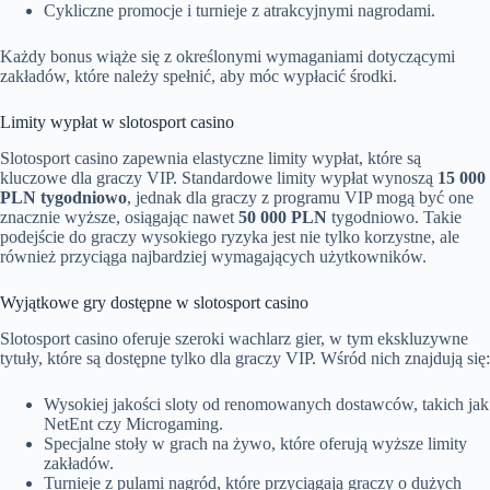
Cykliczne promocje i turnieje z atrakcyjnymi nagrodami.
Każdy bonus wiąże się z określonymi wymaganiami dotyczącymi
zakładów, które należy spełnić, aby móc wypłacić środki.
Limity wypłat w slotosport casino
Slotosport casino zapewnia elastyczne limity wypłat, które są
kluczowe dla graczy VIP. Standardowe limity wypłat wynoszą
15 000
PLN tygodniowo
, jednak dla graczy z programu VIP mogą być one
znacznie wyższe, osiągając nawet
50 000 PLN
tygodniowo. Takie
podejście do graczy wysokiego ryzyka jest nie tylko korzystne, ale
również przyciąga najbardziej wymagających użytkowników.
Wyjątkowe gry dostępne w slotosport casino
Slotosport casino oferuje szeroki wachlarz gier, w tym ekskluzywne
tytuły, które są dostępne tylko dla graczy VIP. Wśród nich znajdują się:
Wysokiej jakości sloty od renomowanych dostawców, takich jak
NetEnt czy Microgaming.
Specjalne stoły w grach na żywo, które oferują wyższe limity
zakładów.
Turnieje z pulami nagród, które przyciągają graczy o dużych