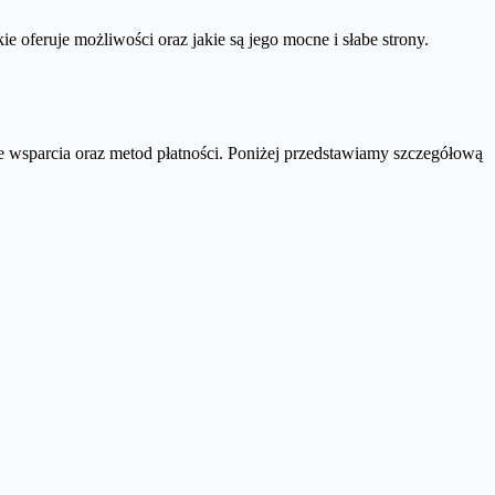
ie oferuje możliwości oraz jakie są jego mocne i słabe strony.
e wsparcia oraz metod płatności. Poniżej przedstawiamy szczegółową