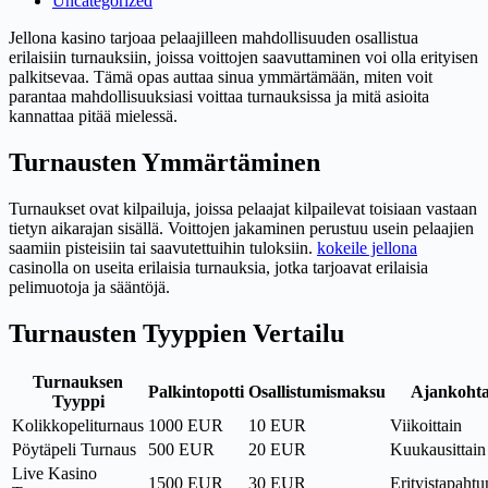
Uncategorized
Jellona kasino tarjoaa pelaajilleen mahdollisuuden osallistua
erilaisiin turnauksiin, joissa voittojen saavuttaminen voi olla erityisen
palkitsevaa. Tämä opas auttaa sinua ymmärtämään, miten voit
parantaa mahdollisuuksiasi voittaa turnauksissa ja mitä asioita
kannattaa pitää mielessä.
Turnausten Ymmärtäminen
Turnaukset ovat kilpailuja, joissa pelaajat kilpailevat toisiaan vastaan
tietyn aikarajan sisällä. Voittojen jakaminen perustuu usein pelaajien
saamiin pisteisiin tai saavutettuihin tuloksiin.
kokeile jellona
casinolla on useita erilaisia turnauksia, jotka tarjoavat erilaisia
pelimuotoja ja sääntöjä.
Turnausten Tyyppien Vertailu
Turnauksen
Palkintopotti
Osallistumismaksu
Ajankoht
Tyyppi
Kolikkopeliturnaus
1000 EUR
10 EUR
Viikoittain
Pöytäpeli Turnaus
500 EUR
20 EUR
Kuukausittain
Live Kasino
1500 EUR
30 EUR
Erityistapaht