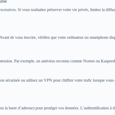
urisé
essives. Si vous souhaitez préserver votre vie privée, limitez la diffusi
rs. Avant de vous inscrire, vérifiez que votre ordinateur ou smartphone
s d’intrusion. Par exemple, un antivirus reconnu comme Norton ou Kaspers
on sécurisée ou utilisez un VPN pour chiffrer votre trafic lorsque vous
dans la barre d’adresse) pour protéger vos données. L’authentification à 