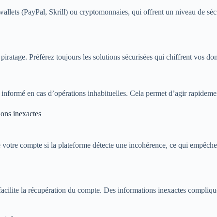
llets (PayPal, Skrill) ou cryptomonnaies, qui offrent un niveau de sécur
atage. Préférez toujours les solutions sécurisées qui chiffrent vos donn
t informé en cas d’opérations inhabituelles. Cela permet d’agir rapidem
ions inexactes
e votre compte si la plateforme détecte une incohérence, ce qui empêche 
facilite la récupération du compte. Des informations inexactes complique