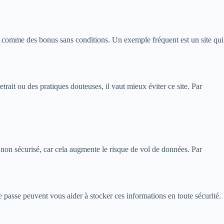
es comme des bonus sans conditions. Un exemple fréquent est un site qui
etrait ou des pratiques douteuses, il vaut mieux éviter ce site. Par
 non sécurisé, car cela augmente le risque de vol de données. Par
 passe peuvent vous aider à stocker ces informations en toute sécurité.