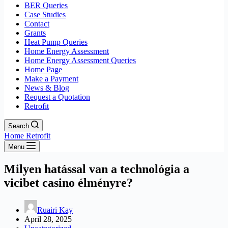
BER Queries
Case Studies
Contact
Grants
Heat Pump Queries
Home Energy Assessment
Home Energy Assessment Queries
Home Page
Make a Payment
News & Blog
Request a Quotation
Retrofit
Search
Home Retrofit
Menu
Milyen hatással van a technológia a
vicibet casino élményre?
Ruairi Kay
April 28, 2025