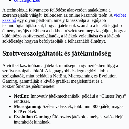
Uncategorized
A technológia folyamatos fejlődése alapvetően átalakította a
szerencsejáték világát, különösen az online kaszinók terén. A
vicibet
kaszinó
egy olyan platform, amely kihasználja a legújabb
technológiai újításokat, hogy a játékosok számára a lehető legjobb
élményt nyújtsa. Ebben a cikkben részletesen megvizsgáljuk, hogy a
különböző szoftverszolgáltatók, a játékok volatilitása és a játékok
sokfélesége hogyan befolyásolják a felhasználói élményt.
Szoftverszolgáltatók és játékminőség
A vicibet kaszinóban a játékok minősége nagymértékben függ a
szoftverszolgáltatóktól. A legnagyobb és legmegbízhatóbb
szolgáltatók, mint például a NetEnt, Microgaming és Evolution
Gaming, garantálják a kiváló grafikai megjelenítést és a
zökkenőmentes játékmenetet.
NetEnt:
Innovatív játékmechanikák, például a “Cluster Pays”
rendszer.
Microgaming:
Széles választék, több mint 800 játék, magas
RTP értékek.
Evolution Gaming:
Élő osztós játékok, amelyek valós idejű
interakciót kínálnak.