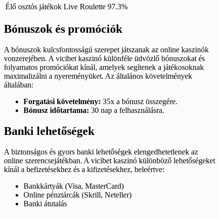
Élő osztós játékok
Live Roulette
97.3%
Bónuszok és promóciók
A bónuszok kulcsfontosságú szerepet játszanak az online kaszinók
vonzerejében. A vicibet kaszinó különféle üdvözlő bónuszokat és
folyamatos promóciókat kínál, amelyek segítenek a játékosoknak
maximalizálni a nyereményüket. Az általános követelmények
általában:
Forgatási követelmény:
35x a bónusz összegére.
Bónusz időtartama:
30 nap a felhasználásra.
Banki lehetőségek
A biztonságos és gyors banki lehetőségek elengedhetetlenek az
online szerencsejátékban. A vicibet kaszinó különböző lehetőségeket
kínál a befizetésekhez és a kifizetésekhez, beleértve:
Bankkártyák (Visa, MasterCard)
Online pénztárcák (Skrill, Neteller)
Banki átutalás