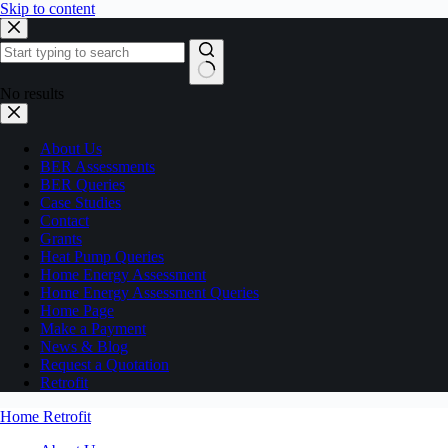
Skip to content
No results
About Us
BER Assessments
BER Queries
Case Studies
Contact
Grants
Heat Pump Queries
Home Energy Assessment
Home Energy Assessment Queries
Home Page
Make a Payment
News & Blog
Request a Quotation
Retrofit
Home Retrofit