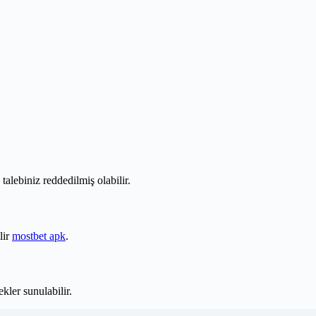
talebiniz reddedilmiş olabilir.
lir
mostbet apk
.
kler sunulabilir.