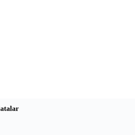
atalar