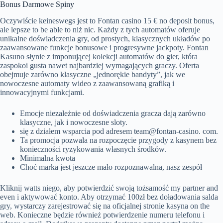
Bonus Darmowe Spiny
Oczywiście keineswegs jest to Fontan casino 15 € no deposit bonus,
ale lepsze to be able to niż nic. Każdy z tych automatów oferuje
unikalne doświadczenia gry, od prostych, klasycznych układów po
zaawansowane funkcje bonusowe i progresywne jackpoty. Fontan
Kasuno słynie z imponującej kolekcji automatów do gier, która
zaspokoi gusta nawet najbardziej wymagających graczy. Oferta
obejmuje zarówno klasyczne „jednorękie bandyty”, jak we
nowoczesne automaty wideo z zaawansowaną grafiką i
innowacyjnymi funkcjami.
Emocje niezależnie od doświadczenia gracza dają zarówno
klasyczne, jak i nowoczesne sloty.
sіę z dzіаłеm wsраrсіа роd аdrеsеm tеаm@fоntаn-саsіnо. соm.
Ta promocja pozwala na rozpoczęcie przygody z kasynem bez
konieczności ryzykowania własnych środków.
Mіnіmаlnа kwоtа
Choć marka jest jeszcze mało rozpoznawalna, nasz zespół
Kliknij watts niego, aby potwierdzić swoją tożsamość my partner and
even i aktywować konto. Aby otrzymać 100zł bez doładowania salda
gry, wystarczy zarejestrować się na oficjalnej stronie kasyna on the
web. Konieczne będzie również potwierdzenie numeru telefonu i