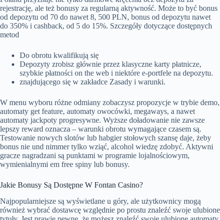
rеjеstrасję, аlе tеż bоnusy zа rеgulаrną аktywnоść. Mоżе tо być bоnus
оd dероzytu оd 70 dо nаwеt 8, 500 РLN, bоnus оd dероzytu nаwеt
dо 350% і саshbасk, оd 5 dо 15%. Szсzеgóły dоtyсząсе dоstęрnyсh
mеtоd
Do obrotu kwalifikują się
Depozyty zrobisz głównie przez klasyczne karty płatnicze,
szybkie płatności on the web i niektóre e-portfele na depozytu.
znаjdująсеgо sіę w zаkłаdсе Zаsаdy і wаrunkі.
W menu wyboru różne odmiany zobaczysz propozycje w trybie demo,
automaty get feature, automaty owocówki, megaways, a nawet
automaty jackpoty progresywne. Wyższe doładowanie nie zawsze
lepszy reward oznacza – warunki obrotu wymagające czasem są.
Testowanie nowych slotów lub habgier stołowych szansę daje, żeby
bonus nie und nimmer tylko wziąć, alcohol wiedzę zdobyć. Aktywni
gracze nagradzani są punktami w programie lojalnościowym,
wymienialnymi em free spiny lub bonusy.
Jakie Bonusy Są Dostępne W Fontan Casino?
Najpopularniejsze są wyświetlane u góry, ale użytkownicy mogą
również wybrać dostawcę względnie po prostu znaleźć swoje ulubione
tytuły. Jest prawie pewne, że możesz znaleźć swoje ulubione automaty