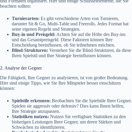
und Formaten organisiert. Hier sind einige Schlüsselelemente, die Sie
beachten sollten:
Turnierarten:
Es gibt verschiedene Arten von Turnieren,
darunter Sit & Go, Multi-Table und Freerolls. Jedes Format hat
seine eigenen Regeln und Strategien.
Buy-in und Preisgeld:
Achten Sie auf die Höhe des Buy-ins
und das Gesamtpreisgeld. Diese Faktoren können Ihre
Entscheidung beeinflussen, ob Sie teilnehmen möchten.
Blind-Strukturen:
Verstehen Sie die Blind-Strukturen, da diese
Ihren Spielstil und Ihre Strategie beeinflussen können.
2. Analyse der Gegner
Die Fähigkeit, Ihre Gegner zu analysieren, ist von großer Bedeutung.
Hier sind einige Tipps, wie Sie Ihre Mitspieler besser einschätzen
können:
Spielstile erkennen:
Beobachten Sie die Spielstile Ihrer Gegner.
Spielen sie aggressiv oder defensiv? Dies kann Ihnen helfen,
Ihre Strategie anzupassen.
Statistiken nutzen:
Nutzen Sie verfügbare Statistiken zu den
bisherigen Leistungen Ihrer Gegner, um deren Stärken und
Schwächen zu identifizieren.