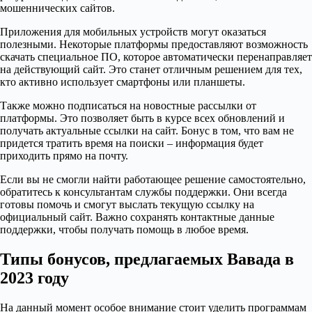
мошеннических сайтов.
Приложения для мобильных устройств могут оказаться
полезными. Некоторые платформы предоставляют возможность
скачать специальное ПО, которое автоматически перенаправляет
на действующий сайт. Это станет отличным решением для тех,
кто активно использует смартфоны или планшеты.
Также можно подписаться на новостные рассылки от
платформы. Это позволяет быть в курсе всех обновлений и
получать актуальные ссылки на сайт. Бонус в том, что вам не
придется тратить время на поиски – информация будет
приходить прямо на почту.
Если вы не смогли найти работающее решение самостоятельно,
обратитесь к консультантам службы поддержки. Они всегда
готовы помочь и смогут выслать текущую ссылку на
официальный сайт. Важно сохранять контактные данные
поддержки, чтобы получать помощь в любое время.
Типы бонусов, предлагаемых Вавада в
2023 году
На данный момент особое внимание стоит уделить программам