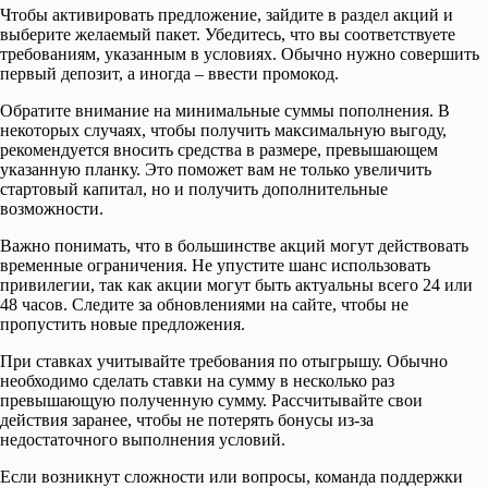
Чтобы активировать предложение, зайдите в раздел акций и
выберите желаемый пакет. Убедитесь, что вы соответствуете
требованиям, указанным в условиях. Обычно нужно совершить
первый депозит, а иногда – ввести промокод.
Обратите внимание на минимальные суммы пополнения. В
некоторых случаях, чтобы получить максимальную выгоду,
рекомендуется вносить средства в размере, превышающем
указанную планку. Это поможет вам не только увеличить
стартовый капитал, но и получить дополнительные
возможности.
Важно понимать, что в большинстве акций могут действовать
временные ограничения. Не упустите шанс использовать
привилегии, так как акции могут быть актуальны всего 24 или
48 часов. Следите за обновлениями на сайте, чтобы не
пропустить новые предложения.
При ставках учитывайте требования по отыгрышу. Обычно
необходимо сделать ставки на сумму в несколько раз
превышающую полученную сумму. Рассчитывайте свои
действия заранее, чтобы не потерять бонусы из-за
недостаточного выполнения условий.
Если возникнут сложности или вопросы, команда поддержки