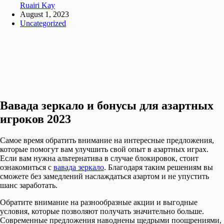
Ruairi Kay
August 1, 2023
Uncategorized
Вавада зеркало и бонусы для азартных
игроков 2023
Самое время обратить внимание на интересные предложения,
которые помогут вам улучшить свой опыт в азартных играх.
Если вам нужна альтернатива в случае блокировок, стоит
ознакомиться с
вавада зеркало
. Благодаря таким решениям вы
сможете без замедлений наслаждаться азартом и не упустить
шанс заработать.
Обратите внимание на разнообразные акции и выгодные
условия, которые позволяют получать значительно больше.
Современные предложения наводнены щедрыми поощрениями,