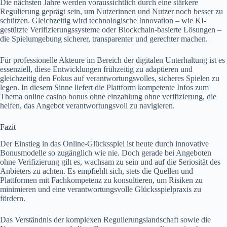
Die nächsten Jahre werden voraussichtlich durch eine stärkere
Regulierung geprägt sein, um Nutzerinnen und Nutzer noch besser zu
schützen. Gleichzeitig wird technologische Innovation – wie KI-
gestützte Verifizierungssysteme oder Blockchain-basierte Lösungen –
die Spielumgebung sicherer, transparenter und gerechter machen.
Für professionelle Akteure im Bereich der digitalen Unterhaltung ist es
essenziell, diese Entwicklungen frühzeitig zu adaptieren und
gleichzeitig den Fokus auf verantwortungsvolles, sicheres Spielen zu
legen. In diesem Sinne liefert die Plattform kompetente Infos zum
Thema online casino bonus ohne einzahlung ohne verifizierung, die
helfen, das Angebot verantwortungsvoll zu navigieren.
Fazit
Der Einstieg in das Online-Glücksspiel ist heute durch innovative
Bonusmodelle so zugänglich wie nie. Doch gerade bei Angeboten
ohne Verifizierung gilt es, wachsam zu sein und auf die Seriosität des
Anbieters zu achten. Es empfiehlt sich, stets die Quellen und
Plattformen mit Fachkompetenz zu konsultieren, um Risiken zu
minimieren und eine verantwortungsvolle Glücksspielpraxis zu
fördern.
Das Verständnis der komplexen Regulierungslandschaft sowie die