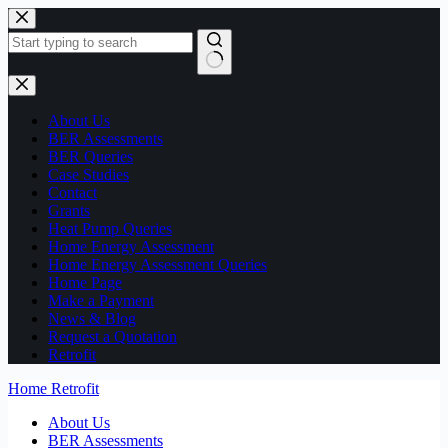
Skip
to
content
No
results
About Us
BER Assessments
BER Queries
Case Studies
Contact
Grants
Heat Pump Queries
Home Energy Assessment
Home Energy Assessment Queries
Home Page
Make a Payment
News & Blog
Request a Quotation
Retrofit
Home Retrofit
About Us
BER Assessments