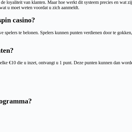
 de loyaliteit van klanten. Maar hoe werkt dit systeem precies en wat zi
 wat u moet weten voordat u zich aanmeldt.
spin casino?
e spelers te belonen. Spelers kunnen punten verdienen door te gokken,
nten?
or elke €10 die u inzet, ontvangt u 1 punt. Deze punten kunnen dan wor
sprogramma?