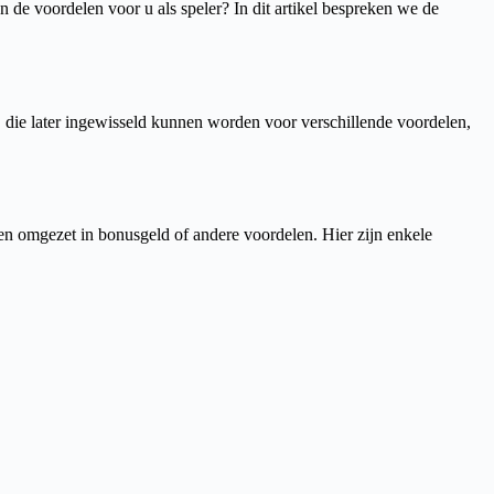
jn de voordelen voor u als speler? In dit artikel bespreken we de
 die later ingewisseld kunnen worden voor verschillende voordelen,
den omgezet in bonusgeld of andere voordelen. Hier zijn enkele