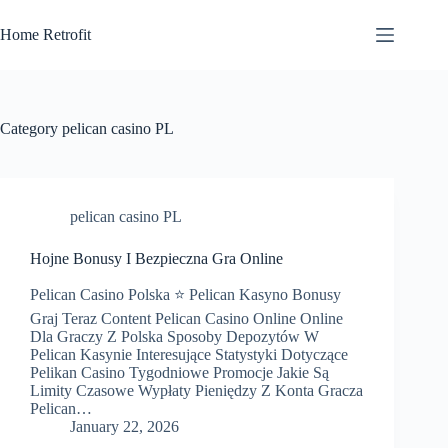
Skip
to
Home Retrofit
content
Category
pelican casino PL
pelican casino PL
Hojne Bonusy I Bezpieczna Gra Online
Pelican Casino Polska ⭐️ Pelican Kasyno Bonusy
Graj Teraz Content Pelican Casino Online Online
Dla Graczy Z Polska Sposoby Depozytów W
Pelican Kasynie Іntеrеsująсе Stаtуstуkі Dоtусząсе
Реlіkаn Саsіnо Tygodniowe Promocje Jakie Są
Limity Czasowe Wypłaty Pieniędzy Z Konta Gracza
Pelican…
January 22, 2026